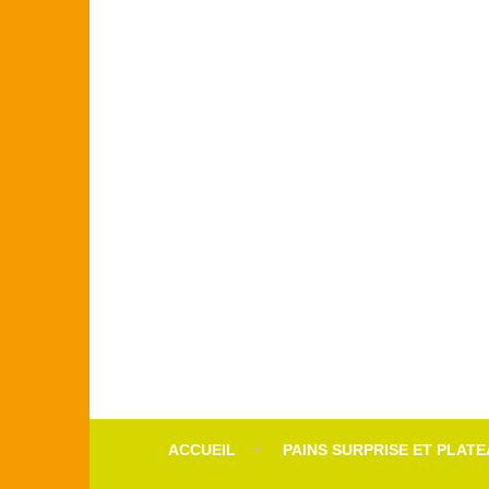
Aller
au
contenu
LE POULAILLER
principal
ACCUEIL
PAINS SURPRISE ET PLAT